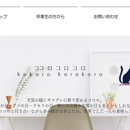
ップ
卒業生の方から
お問い合わせ
​ココロコロコロ
kokoro korokoro​
天気の様にキマグレに移り変わるココロ。
レの日・アメの日・クモリの日、時には台風や大雪の日もあるかもしれ
ココロと付き合いながら歩み続けるあなたは、世界でただ一人の素晴ら