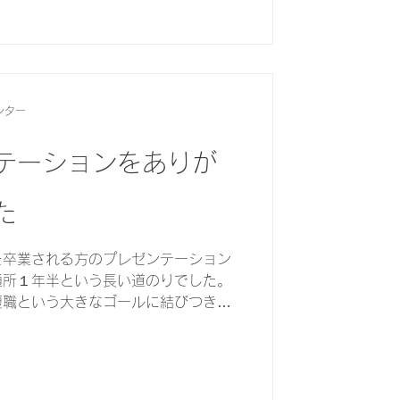
ンター
テーションをありが
た
を卒業される方のプレゼンテーション
通所１年半という長い道のりでした。
復職という大きなゴールに結びつきま
。これからはリワークは心の給油基地
い。長い間本当...