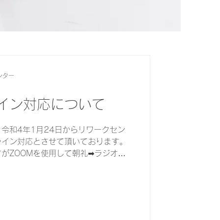
ンター
イン対応について
令和4年1月24日からリワークセン
ライン対応とさせて頂いております。
がZOOMを使用して朝礼➡ラジオ体
ラムなどをリワークに通所をしている時
た。プロ...