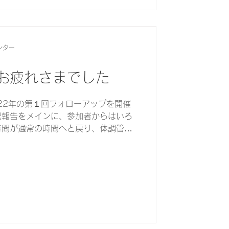
ンター
お疲れさまでした
022年の第１回フォローアップを開催
況報告をメインに、参加者からはいろ
時間が通常の時間へと戻り、体調管理
合っている方。職場がリモートワーク
顔を合わせ...